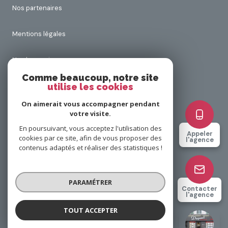
Nos partenaires
Mentions légales
Nos honoraires
Comme beaucoup, notre site
utilise les cookies
Admin
On aimerait vous accompagner pendant
Politique RGPD
votre visite.
En poursuivant, vous acceptez l'utilisation des
Appeler
cookies par ce site, afin de vous proposer des
Cookies
l'agence
contenus adaptés et réaliser des statistiques !
© 2026 | Tous droits réservés
PARAMÉTRER
Contacter
l'agence
Réalisé par
TOUT ACCEPTER
DUPONT Immobilier