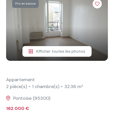
e-
Prix en baisse
mail
contact
Afficher toutes les photos
Appartement
2 pièce(s)
1 chambre(s)
32.36 m²
Pontoise (95300)
162 000 €