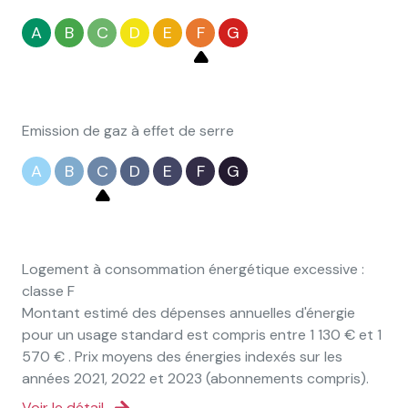
A
B
C
D
E
F
G
Emission de gaz à effet de serre
A
B
C
D
E
F
G
Logement à consommation énergétique excessive :
classe F
Montant estimé des dépenses annuelles d'énergie
pour un usage standard est compris entre 1 130 € et 1
570 € . Prix moyens des énergies indexés sur les
années 2021, 2022 et 2023 (abonnements compris).
Voir le détail