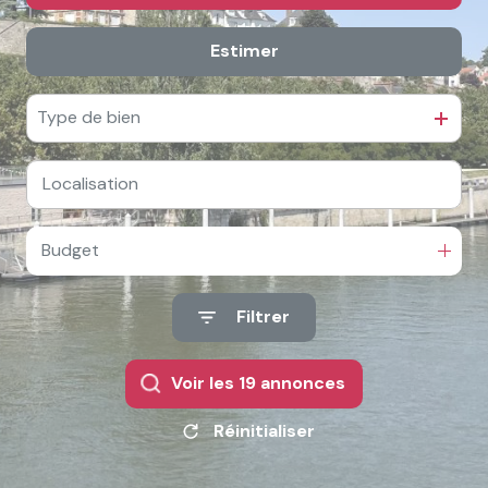
e-
mail
Estimer
De l'ancien
contact
Type de bien
Budget
Filtrer
Voir les
19
annonces
Réinitialiser