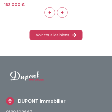
Prix en baisse
Appartement 2 pièce(s)
1 chambre(s)
32.36 m²
Pontoise (95300)
162 000 €
Voir tous les biens